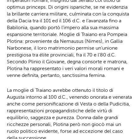
imperatori romani, insignito dal Senato col titolo di
optimus princeps. Di origini ispaniche, se ne evidenzia
la brillante carriera militare, culminata con la conquista
della Dacia tra il 101 ed il 106 d.C. e l’avanzata fino a
Babilonia, quando portò l’impero alla sua massima
espansione territoriale. Moglie di Traiano era Pompeia
Plotina: proveniente da Nemausus (Nimes), in Gallia
Narbonese, il loro matrimonio permise un’unione
prestigiosa tra élite provinciali, fra il 70 e l’80 d.C.
Secondo Plinio il Giovane, degna consorte e matrona,
Plotina ha rappresentato i veri valori morali romani e
venne definita, pertanto, sanctissima femina.
La moglie di Traiano avrebbe ottenuto il titolo di
Augusta intorno al 100 d.C., venendo onorata e venerata
anche come personificazione di Vesta o della Pudicitia,
rappresentazioni propagandistiche delle virtù di
equilibrio, saggezza e purezza. Donna dalle grandi
ricchezze personali, Plotina però non giocò mai un
ruolo politico evidente, forse ad eccezione del caso
della successione.